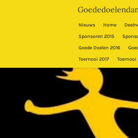
Ga
Goededoelendam
direct
naar
Nieuws
Home
Deeln
de
Sponsoren 2015
Sponso
hoofdinhoud
Goede Doelen 2016
Goed
Toernooi 2017
Toernooi