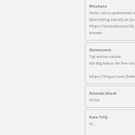
Misshass
Hello I am a spokesman of
fascinating society as yo
https://torisndo.com/dfj
answer.
Stevencrero
Top online casios!
Get Big bonus for free si
https://tinyurl.com/3e4
Rolando Allard
Hello!
Kate Trilly
Hi,