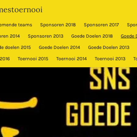
estoernooi
emende teams
Sponsoren 2018
Sponsoren 2017
Spo
ren 2014
Sponsoren 2013
Goede Doelen 2018
Goede 
e doelen 2015
Goede Doelen 2014
Goede Doelen 2013
 2016
Toernooi 2015
Toernooi 2014
Toernooi 2013
T