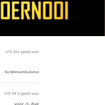
HTC 25+ speelt voor
De Wensambulance
HTC VR 2 speelt voor
voor -1- dag